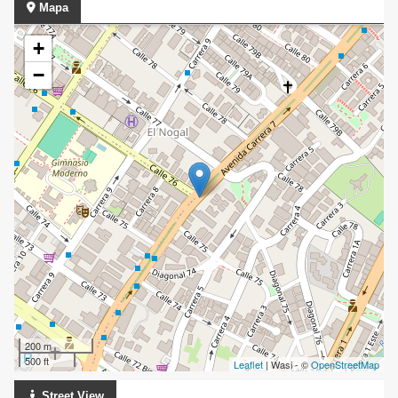
Mapa
+
−
200 m
500 ft
Leaflet
| Wasi - ©
OpenStreetMap
Street View