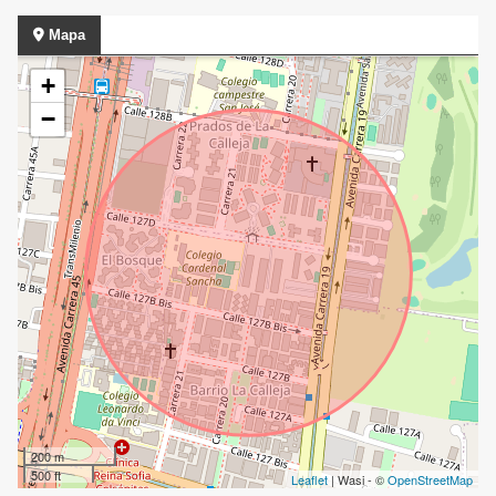
Mapa
+
−
200 m
500 ft
Leaflet
| Wasi - ©
OpenStreetMap