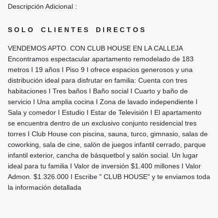
Descripción Adicional :
S O L O C L I E N T E S D I R E C T O S
VENDEMOS APTO. CON CLUB HOUSE EN LA CALLEJA
Encontramos espectacular apartamento remodelado de 183
metros I 19 años I Piso 9 I ofrece espacios generosos y una
distribución ideal para disfrutar en familia: Cuenta con tres
habitaciones I Tres baños I Baño social I Cuarto y baño de
servicio I Una amplia cocina I Zona de lavado independiente I
Sala y comedor I Estudio I Estar de Televisión I El apartamento
se encuentra dentro de un exclusivo conjunto residencial tres
torres I Club House con piscina, sauna, turco, gimnasio, salas de
coworking, sala de cine, salón de juegos infantil cerrado, parque
infantil exterior, cancha de básquetbol y salón social. Un lugar
ideal para tu familia I Valor de inversión $1.400 millones I Valor
Admon. $1.326.000 I Escribe " CLUB HOUSE" y te enviamos toda
la información detallada