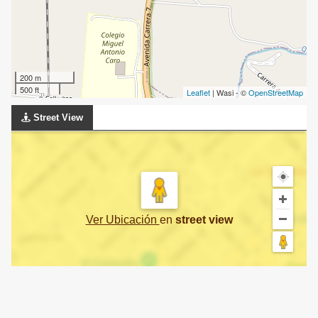
200 m
500 ft
Leaflet
| Wasi - ©
OpenStreetMap
Street View
Ver Ubicación
en
street view