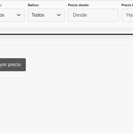
:
Baños:
Precio desde:
Precio 
os
Todos
or precio