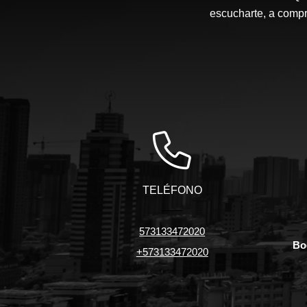
escucharte, a compr
TELÉFONO
573133472020
Bo
+573133472020