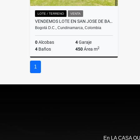
LOTE / TERRENO
VENTA
VENDEMOS LOTE EN SAN JOSE DE BAVARIA
Bogotá D.C., Cundinamarca, Colombia
0
Alcobas
4
Garaje
2
4
Baños
450
Área m
Venta
1
$7.950.000.000
En LA CASA QUE 