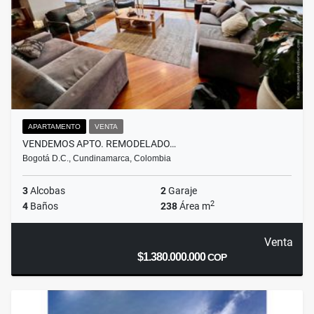
APARTAMENTO
VENTA
VENDEMOS APTO. REMODELADO…
Bogotá D.C., Cundinamarca, Colombia
3
Alcobas
2
Garaje
2
4
Baños
238
Área m
Venta
$1.380.000.000
COP