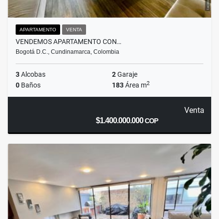
APARTAMENTO
VENTA
VENDEMOS APARTAMENTO CON…
Bogotá D.C., Cundinamarca, Colombia
3
Alcobas
2
Garaje
2
0
Baños
183
Área m
Venta
$1.400.000.000
COP