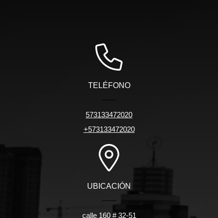
TELÉFONO
573133472020
+573133472020
UBICACIÓN
calle 160 # 32-51