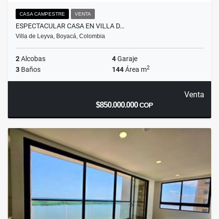
CASA CAMPESTRE
VENTA
ESPECTACULAR CASA EN VILLA D…
Villa de Leyva, Boyacá, Colombia
2
Alcobas
4
Garaje
2
3
Baños
144
Área m
Venta
$850.000.000
COP