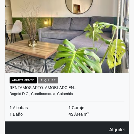
APARTAMENTO
ALQUILER
RENTAMOS APTO. AMOBLADO EN…
Bogotá D.C., Cundinamarca, Colombia
1
Alcobas
1
Garaje
2
1
Baño
45
Área m
Alquiler