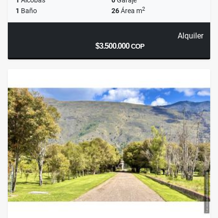
1
Alcobas
0
Garaje
2
1
Baño
26
Área m
Alquiler
$3.500.000
COP