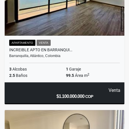
APARTAMENTO
VENTA
INCREIBLE APTO EN BARRANQUI…
Barranquilla, Atlántico, Colombia
3
Alcobas
1
Garaje
2
2.5
Baños
99.5
Área m
Venta
$1.100.000.000
COP